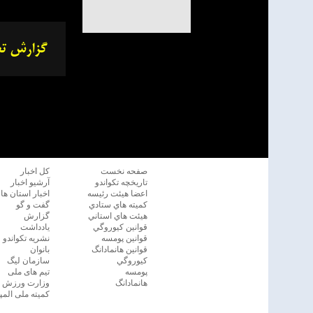
صفحه نخست
كل اخبار
تاريخچه تكواندو
آرشیو اخبار
اعضا هيئت رئيسه
اخبار استان ها
كميته هاي ستادي
گفت و گو
هيئت هاي استاني
گزارش
قوانين كيوروگي
یادداشت
قوانين پومسه
نشريه تكواندو
قوانين هانمادانگ
بانوان
كيوروگي
سازمان ليگ
پومسه
تیم های ملی
هانمادانگ
وزارت ورزش و 
کمیته ملی المپ