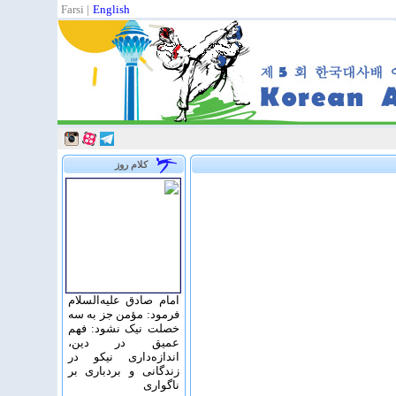
Farsi
|
English
کلام روز
امام صادق علیه‌السلام
فرمود: مؤمن جز به سه
خصلت نیک نشود: فهم
عمیق در دین،
اندازه‌دارى نیکو در
زندگانى و بردبارى بر
ناگوارى