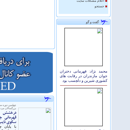
اعلام مشكلات سايت
جستجو
گفت و گو
محمد نژاد: قهرمانی دختران
جوان مازندران در رقابت های
کشوری شیرین و دلچسب بود
چهلمین دوره م
بزرگسالان مردا
درخشش الب
قهرمانی جا
سکوی نایب 
با پایان 