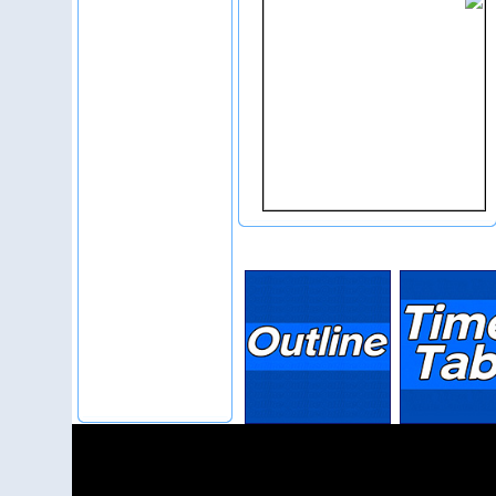
افتتاحیه رقابت های جام ریاست فدراسیون
جهانی تکواندو
آرشيو ویدئو