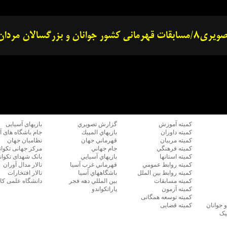
كميته آموزش
گزارش تصويري
بازیهای آسیایی
كميته داوران
بازيهاي المپيك
جام باشگاه های آ
كميته مربيان
قهرماني جهان
نظامیان جهان
كميته فرهنگي
جام جهاني
مرکز جهانی تکوان
كميته استانها
بازيهاي آسيايي
بانک شهدای تکوان
كميته روابط عمومي
قهرماني غرب آسيا
تالار مدال آوران
كميته روابط بين الملل
باشگاههاي آسيا
تالار افتخارات
كميته مسابقات
بين المللي دهه فجر
دانشگاه علمی کا
كميته آزمون
پاراتکواندو
كميته توسعه همگانی
جوانان
كميته قضایی
یک