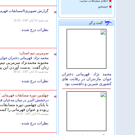
اعلام مشكلات سايت
جستجو
»
گزارش تصویری6/مسابقات قهرمانی كشور جوانان و بزرگسالان مردان -جام سفیر کره جنوبی
سه شنبه 15 آبان 1397 - 10:35
گفت و گو
نظرات درج شده :
»
سرمربی تیم استان؛
محمد نژاد: قهرمانی دختران جوا
محبوبه محمدنژاد سرمربی تیم 
زنان گفت: بدست آوردن این پیر
سه شنبه 15 آبان 1397 - 08:51
محمد نژاد: قهرمانی دختران
جوان مازندران در رقابت های
نظرات درج شده :
کشوری شیرین و دلچسب بود
»
چهلمین دوره مسابقات قهرمانی ک
درخشش البرز در میان مدعیان قهر
با پایان چهلمین دوره مسابقات
ربوده و عنوان قهرمانی را کسب
دوشنبه 14 آبان 1397 - 20:23
نظرات درج شده :