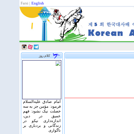
Farsi
|
English
کلام روز
امام صادق علیه‌السلام
فرمود: مؤمن جز به سه
خصلت نیک نشود: فهم
عمیق در دین،
اندازه‌دارى نیکو در
زندگانى و بردبارى بر
ناگوارى