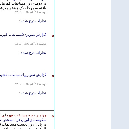
در دومین روز مسابقات قهرمانی
یافته به مرحله یک هشتم معرف
دوشنبه 14 آبان 1397 - 12:39
نظرات درج شده :
»
گزارش تصویری5/مسابقات قهرمانی كشور جوانان و بزرگسالان مردان -جام سفیر کره جنوبی
دوشنبه 14 آبان 1397 - 12:07
نظرات درج شده :
»
گزارش تصویری4/مسابقات کشوری قرآنی پسران بزرگسال
دوشنبه 14 آبان 1397 - 12:07
نظرات درج شده :
»
چهلمین دوره مسابقات قهرمانی ک
سکونشینان اوزان فرد مشخص ش
در پایان روز نخست مسابقات قه
البرز (2 مرتبه)، زنجان و مازندران عنوان قهرمانی را کسب کردند.