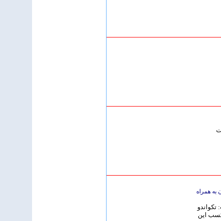
ت
 به همراه
 تکواندو
 کسب این