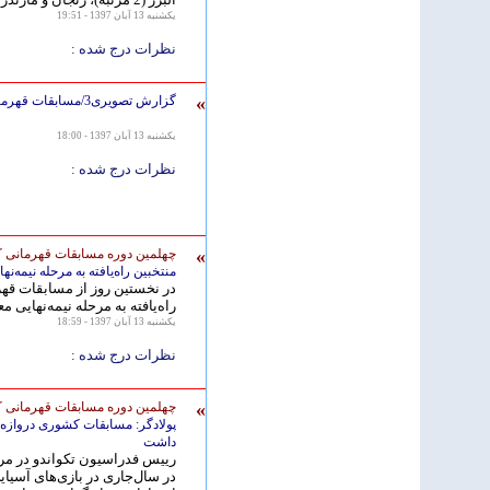
يكشنبه 13 آبان 1397 - 19:51
نظرات درج شده :
»
گزارش تصویری3/مسابقات قهرمانی كشور جوانان و بزرگسالان مردان -جام سفیر کره جنوبی
يكشنبه 13 آبان 1397 - 18:00
نظرات درج شده :
»
چهلمین دوره مسابقات قهرمانی ک
منتخبین راه‌یافته به مرحله نیمه‌ن
در نخستين روز از مسابقات قهر
راه‌يافته به مرحله نیمه‌نهایی 
يكشنبه 13 آبان 1397 - 18:59
نظرات درج شده :
»
چهلمین دوره مسابقات قهرمانی ک
پولادگر: مسابقات کشوری دروازه‌ا
داشت
رییس فدراسیون تکواندو در مر
در سال‌جاری در بازی‌های آسیا