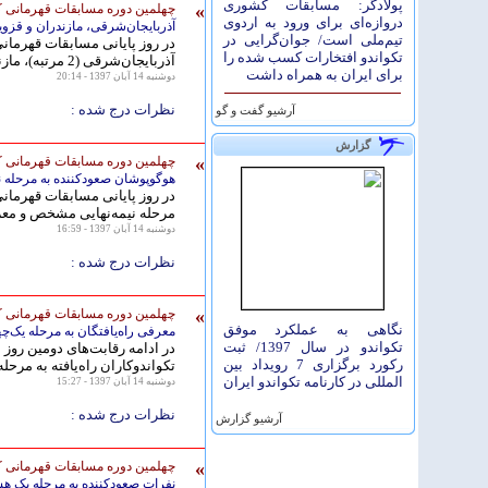
پولادگر: مسابقات کشوری
»
چهلمین دوره مسابقات قهرمانی ک
دروازه‌ای برای ورود به اردوی
آذربایجان‌شرقی، مازندران و قزوین
تیم‌ملی است/ جوان‌گرایی در
در روز پایانی مسابقات قهرماني
تکواندو افتخارات کسب شده را
آذربایجان‌شرقی (2 مرتبه)، مازندران و قزوین عنوان قهرمانی را کسب کردند.
برای ایران به همراه داشت
دوشنبه 14 آبان 1397 - 20:14
نظرات درج شده :
آرشيو گفت و گو
گزارش
»
چهلمین دوره مسابقات قهرمانی ک
هوگوپوشان صعودکننده به مرحله ن
در روز پایانی مسابقات قهرماني
مرحله نیمه‌نهایی مشخص و مع
دوشنبه 14 آبان 1397 - 16:59
نظرات درج شده :
»
چهلمین دوره مسابقات قهرمانی ك
نگاهی به عملکرد موفق
معرفی راه‌یافتگان به مرحله یک‌چ
تکواندو در سال 1397/ ثبت
در ادامه رقابت‌های دومین روز
رکورد برگزاری 7 رویداد بین
تکواندوکاران راه‌یافته به مر
المللی در کارنامه تکواندو ایران
دوشنبه 14 آبان 1397 - 15:27
نظرات درج شده :
آرشيو گزارش
»
چهلمین دوره مسابقات قهرمانی ك
نفرات صعودکننده به مرحله یک